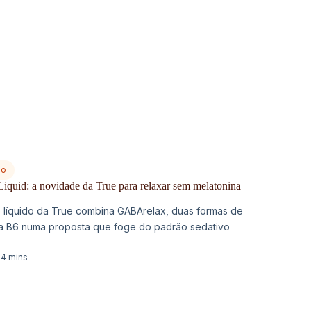
no
quid: a novidade da True para relaxar sem melatonina
 líquido da True combina GABArelax, duas formas de
na B6 numa proposta que foge do padrão sedativo
4 mins