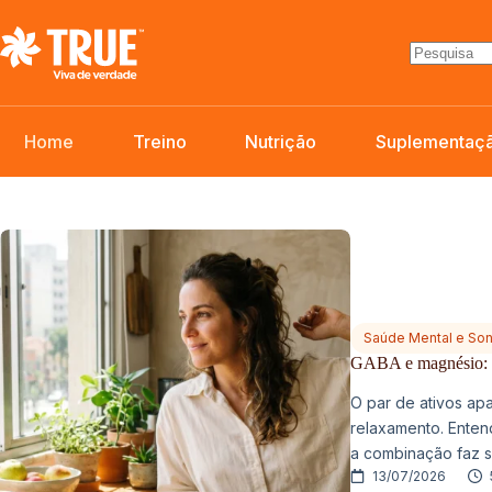
Pular
para
o
conteúdo
Home
Treino
Nutrição
Suplementaç
Saúde Mental e So
GABA e magnésio: c
O par de ativos ap
relaxamento. Ente
a combinação faz s
13/07/2026