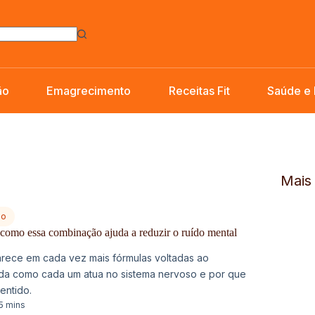
ão
Emagrecimento
Receitas Fit
Saúde e
Mais 
no
omo essa combinação ajuda a reduzir o ruído mental
arece em cada vez mais fórmulas voltadas ao
nda como cada um atua no sistema nervoso e por que
entido.
5 mins