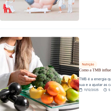
Nutrição
Como a TMB influenc
TMB é a energia qu
sua e a ajustar as c
11/12/2025
5