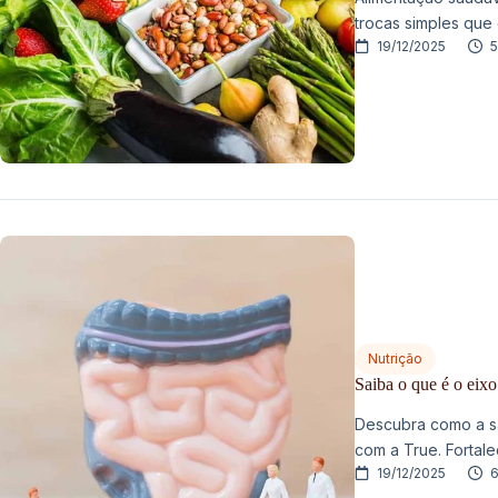
trocas simples que
19/12/2025
5
Nutrição
Saiba o que é o eixo
Descubra como a sa
com a True. Fortale
19/12/2025
6