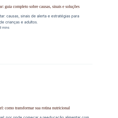
ar: guia completo sobre causas, sinais e soluções
ar: causas, sinais de alerta e estratégias para
de crianças e adultos.
8 mins
l: como transformar sua rotina nutricional
vel: por onde começar a reeducação alimentar com