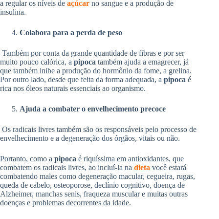
a regular os níveis de
açúcar
no sangue e a produção de
insulina.
Colabora para a perda de peso
Também por conta da grande quantidade de fibras e por ser
muito pouco calórica, a
pipoca
também ajuda a emagrecer, já
que também inibe a produção do hormônio da fome, a grelina.
Por outro lado, desde que feita da forma adequada, a
pipoca
é
rica nos óleos naturais essenciais ao organismo.
Ajuda a combater o envelhecimento precoce
Os radicais livres também são os responsáveis pelo processo de
envelhecimento e a degeneração dos órgãos, vitais ou não.
Portanto, como a
pipoca
é riquíssima em antioxidantes, que
combatem os radicais livres, ao incluí-la na
dieta
você estará
combatendo males como degeneração macular, cegueira, rugas,
queda de cabelo, osteoporose, declínio cognitivo, doença de
Alzheimer, manchas senis, fraqueza muscular e muitas outras
doenças e problemas decorrentes da idade.