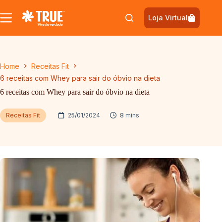
Pular
para
Loja Virtual
o
conteúdo
Home
Receitas Fit
6 receitas com Whey para sair do óbvio na dieta
6 receitas com Whey para sair do óbvio na dieta
Receitas Fit
25/01/2024
8 mins