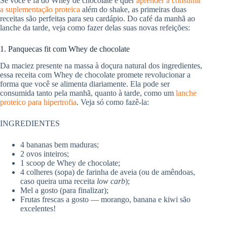
Se você é fã do Whey de chocolate e quer
aprender a consumir
a suplementação proteica
além do shake, as primeiras duas
receitas são perfeitas para seu cardápio. Do café da manhã ao
lanche da tarde, veja como fazer delas suas novas refeições:
1. Panquecas fit com Whey de chocolate
Da maciez presente na massa à doçura natural dos ingredientes,
essa receita com Whey de chocolate promete revolucionar a
forma que você se alimenta diariamente. Ela pode ser
consumida tanto pela manhã, quanto à tarde, como um
lanche
proteico para hipertrofia
. Veja só como fazê-la:
INGREDIENTES
4 bananas bem maduras;
2 ovos inteiros;
1 scoop de Whey de chocolate;
4 colheres (sopa) de farinha de aveia (ou de amêndoas,
caso queira uma receita
low carb
);
Mel a gosto (para finalizar);
Frutas frescas a gosto — morango, banana e kiwi são
excelentes!