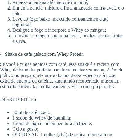
Amasse a banana até que vire um purê;
Em uma panela, misture a fruta amassada com a aveia e o
leite;
Leve ao fogo baixo, mexendo constantemente até
engrossar;
Desligue o fogo e incorpore o Whey ao mingau;
Transfira o mingau para uma tigela, finalize com as frutas
e sirva.
4. Shake de café gelado com Whey Protein
Se você é fã das bebidas com café, esse shake é a receita com
Whey de baunilha perfeita para incrementar seu menu. Além de
prático no preparo, ele une a doçura dessa especiaria à dose
extra de energia da cafeína, garantindo recuperação muscular,
estímulo e mental, simultaneamente. Veja como prepará-lo:
INGREDIENTES
50ml de café coado;
1 scoop de Whey de baunilha;
150ml de água em temperatura ambiente;
Gelo a gosto;
OPCIONAL: 1 colher (chá) de açúcar demerara ou