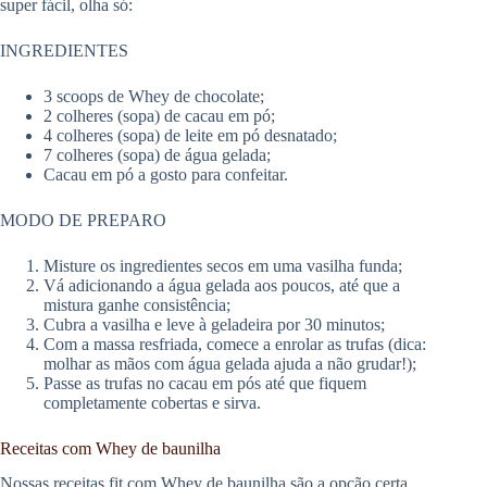
super fácil, olha só:
INGREDIENTES
3 scoops de Whey de chocolate;
2 colheres (sopa) de cacau em pó;
4 colheres (sopa) de leite em pó desnatado;
7 colheres (sopa) de água gelada;
Cacau em pó a gosto para confeitar.
MODO DE PREPARO
Misture os ingredientes secos em uma vasilha funda;
Vá adicionando a água gelada aos poucos, até que a
mistura ganhe consistência;
Cubra a vasilha e leve à geladeira por 30 minutos;
Com a massa resfriada, comece a enrolar as trufas (dica:
molhar as mãos com água gelada ajuda a não grudar!);
Passe as trufas no cacau em pós até que fiquem
completamente cobertas e sirva.
Receitas com Whey de baunilha
Nossas receitas fit com Whey de baunilha são a opção certa