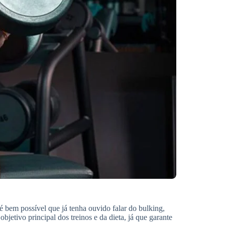
é bem possível que já tenha ouvido falar do bulking,
bjetivo principal dos treinos e da dieta, já que garante