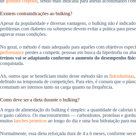
de
gordura corporal
, sendo mais indicada para atletas acostumados com
Existem contraindicações ao bulking?
Apesar da popularidade e diversas vantagens, o bulking não é indicado
problemas com diabetes ou sobrepeso devem evitar a prática para preser
agravar essas condições.
No geral, o método é mais adequado para aqueles com objetivos espec
performance
prestes a competir, pessoas em busca da hipertrofia ou ab
treinos vai se adaptando conforme o aumento do desempenho físic
conquistada.
Ah, outros que se beneficiam muito desse método são os
fisiculturistas
definido na temporada de competições. Para eles, é comum que o plano 
costumam ser intensos tanto na carga quanto na frequência.
Como deve ser a dieta durante o bulking?
A regra de alimentação do bulking é simples: a quantidade de calorias
o gasto calórico. Os macronutrientes — carboidratos, proteínas e gord
muitos
lanches proteicos
ao longo do dia e uma boa hidratação para ma
Normalmente, essa dieta reforçada dura de 4 a 6 meses, conforme nece