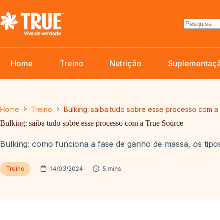
Pular
para
o
conteúdo
Home
Treino
Nutrição
Suplementaç
Home
Treino
Bulking: saiba tudo sobre esse processo com a
Bulking: saiba tudo sobre esse processo com a True Source
Bulking: como funciona a fase de ganho de massa, os tipos 
Treino
14/03/2024
5 mins