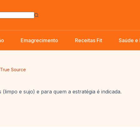
ão
Emagrecimento
Receitas Fit
Saúde e
 True Source
(limpo e sujo) e para quem a estratégia é indicada.