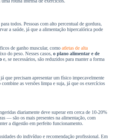
 uma rotina intensa de exercícios.
 para todos. Pessoas com alto percentual de gordura,
var a saúde, já que a alimentação hipercalórica pode
íficos de ganho muscular, como
atletas de alta
aixo do peso. Nesses casos,
o plano alimentar e de
o
e, se necessários, são reduzidos para manter a forma
, já que precisam apresentar um físico impecavelmente
combine as versões limpa e suja, já que os exercícios
 ingeridas diariamente deve superar em cerca de 10-20%
uras — são os mais presentes na alimentação, com
nter a digestão em perfeito funcionamento.
ssidades do indivíduo e recomendação profissional. Em