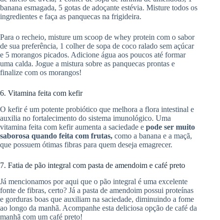
banana esmagada, 5 gotas de adoçante estévia. Misture todos os
ingredientes e faça as panquecas na frigideira.
Para o recheio, misture um scoop de whey protein com o sabor
de sua preferência, 1 colher de sopa de coco ralado sem açúcar
e 5 morangos picados. Adicione água aos poucos até formar
uma calda. Jogue a mistura sobre as panquecas prontas e
finalize com os morangos!
6. Vitamina feita com kefir
O kefir é um potente probiótico que melhora a flora intestinal e
auxilia no fortalecimento do sistema imunológico. Uma
vitamina feita com kefir aumenta a saciedade e
pode ser muito
saborosa quando feita com frutas,
como a banana e a maçã,
que possuem ótimas fibras para quem deseja emagrecer.
7. Fatia de pão integral com pasta de amendoim e café preto
Já mencionamos por aqui que o pão integral é uma excelente
fonte de fibras, certo? Já a pasta de amendoim possui proteínas
e gorduras boas que auxiliam na saciedade, diminuindo a fome
ao longo da manhã. Acompanhe esta deliciosa opção de café da
manhã com um café preto!