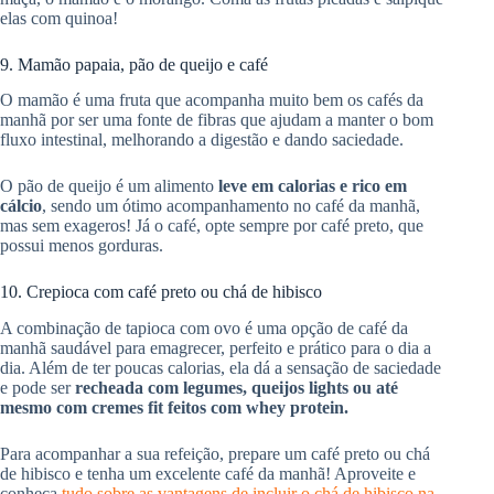
elas com quinoa!
9. Mamão papaia, pão de queijo e café
O mamão é uma fruta que acompanha muito bem os cafés da
manhã por ser uma fonte de fibras que ajudam a manter o bom
fluxo intestinal, melhorando a digestão e dando saciedade.
O pão de queijo é um alimento
leve em calorias e rico em
cálcio
, sendo um ótimo acompanhamento no café da manhã,
mas sem exageros! Já o café, opte sempre por café preto, que
possui menos gorduras.
10. Crepioca com café preto ou chá de hibisco
A combinação de tapioca com ovo é uma opção de café da
manhã saudável para emagrecer, perfeito e prático para o dia a
dia. Além de ter poucas calorias, ela dá a sensação de saciedade
e pode ser
recheada com legumes, queijos lights ou até
mesmo com cremes fit feitos com whey protein.
Para acompanhar a sua refeição, prepare um café preto ou chá
de hibisco e tenha um excelente café da manhã! Aproveite e
conheça
tudo sobre as vantagens de incluir o chá de hibisco na