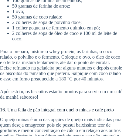
100 gramas de farinha de amêndoas;
50 gramas de farinha de arroz;
1 ovo;
50 gramas de coco ralado;
2 colheres de sopa de polvilho doce;
1 colher pequena de fermento químico em pó;
2 colheres de sopa de óleo de coco e 100 ml de leite de
coco.
Para o preparo, misture o whey protein, as farinhas, o coco
ralado, o polvilho e o fermento. Coloque o ovo, o óleo de coco
e o leite na mistura lentamente, até dar o ponto de enrolar.
Deixe refriando na geladeira por alguns minutos e depois enrole
os biscoitos do tamanho que preferir. Salpique com coco ralado
e asse em forno preaquecido a 180 °C por 40 minutos.
Após esfriar, os biscoitos estarão prontos para servir em um café
da manhã saboroso!
16. Uma fatia de pão integral com queijo minas e café preto
O queijo minas é uma das opções de queijo mais indicadas para
quem deseja emagrecer, pois ele possui baixíssimo teor de
gorduras e menor concentração de cálcio em relação aos outros
queijos. Portanto, é um ótimo recheio para o seu pão integral e,