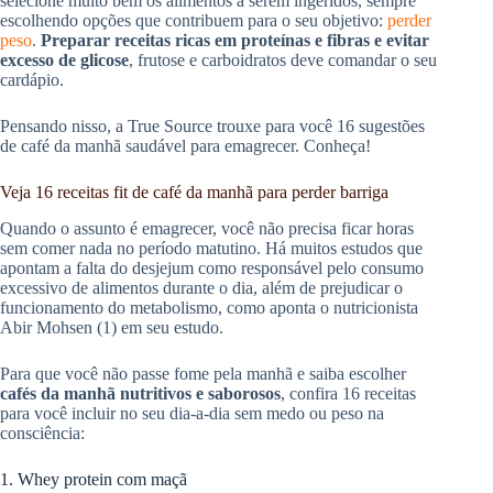
selecione muito bem os alimentos a serem ingeridos, sempre
escolhendo opções que contribuem para o seu objetivo:
perder
peso
.
Preparar receitas ricas em proteínas e fibras e evitar
excesso de glicose
, frutose e carboidratos deve comandar o seu
cardápio.
Pensando nisso, a True Source trouxe para você 16 sugestões
de café da manhã saudável para emagrecer. Conheça!
Veja 16 receitas fit de café da manhã para perder barriga
Quando o assunto é emagrecer, você não precisa ficar horas
sem comer nada no período matutino. Há muitos estudos que
apontam a falta do desjejum como responsável pelo consumo
excessivo de alimentos durante o dia, além de prejudicar o
funcionamento do metabolismo, como aponta o nutricionista
Abir Mohsen (1) em seu estudo.
Para que você não passe fome pela manhã e saiba escolher
cafés da manhã nutritivos e saborosos
, confira 16 receitas
para você incluir no seu dia-a-dia sem medo ou peso na
consciência:
1. Whey protein com maçã