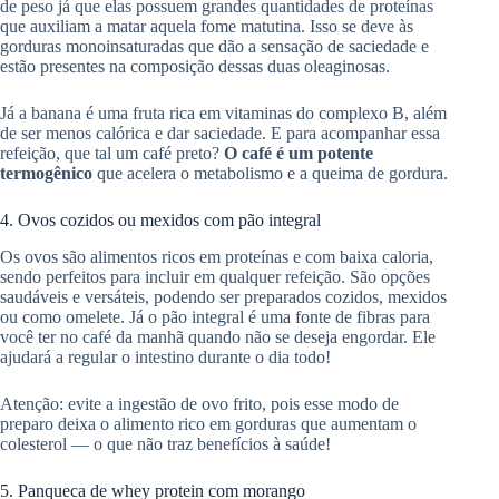
de peso já que elas possuem grandes quantidades de proteínas
que auxiliam a matar aquela fome matutina. Isso se deve às
gorduras monoinsaturadas que dão a sensação de saciedade e
estão presentes na composição dessas duas oleaginosas.
Já a banana é uma fruta rica em vitaminas do complexo B, além
de ser menos calórica e dar saciedade. E para acompanhar essa
refeição, que tal um café preto?
O café é um potente
termogênico
que acelera o metabolismo e a queima de gordura.
4. Ovos cozidos ou mexidos com pão integral
Os ovos são alimentos ricos em proteínas e com baixa caloria,
sendo perfeitos para incluir em qualquer refeição. São opções
saudáveis e versáteis, podendo ser preparados cozidos, mexidos
ou como omelete. Já o pão integral é uma fonte de fibras para
você ter no café da manhã quando não se deseja engordar. Ele
ajudará a regular o intestino durante o dia todo!
Atenção: evite a ingestão de ovo frito, pois esse modo de
preparo deixa o alimento rico em gorduras que aumentam o
colesterol — o que não traz benefícios à saúde!
5. Panqueca de whey protein com morango