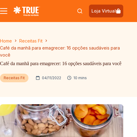
Pular
para
Loja Virtual
o
conteúdo
Home
Receitas Fit
Café da manhã para emagrecer: 16 opções saudáveis para
você
Café da manhã para emagrecer: 16 opções saudáveis para você
Receitas Fit
04/11/2022
10 mins