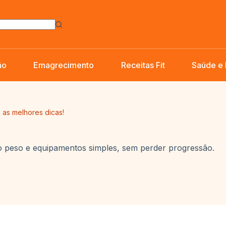
ão
Emagrecimento
Receitas Fit
Saúde e
as melhores dicas!
 peso e equipamentos simples, sem perder progressão.