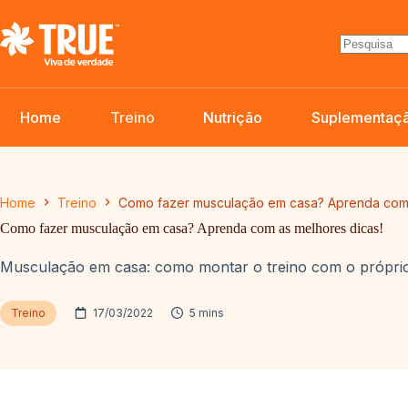
Pular
para
o
conteúdo
Home
Treino
Nutrição
Suplementaç
Home
Treino
Como fazer musculação em casa? Aprenda com 
Como fazer musculação em casa? Aprenda com as melhores dicas!
Musculação em casa: como montar o treino com o próprio
Treino
17/03/2022
5 mins