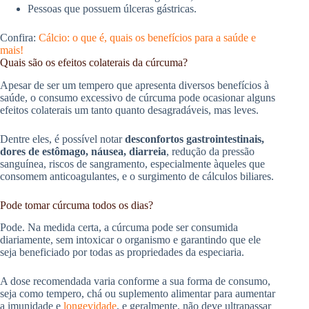
Pessoas que possuem úlceras gástricas.
Confira:
Cálcio: o que é, quais os benefícios para a saúde e
mais!
Quais são os efeitos colaterais da cúrcuma?
Apesar de ser um tempero que apresenta diversos benefícios à
saúde, o consumo excessivo de cúrcuma pode ocasionar alguns
efeitos colaterais um tanto quanto desagradáveis, mas leves.
Dentre eles, é possível notar
desconfortos gastrointestinais,
dores de estômago, náusea, diarreia
, redução da pressão
sanguínea, riscos de sangramento, especialmente àqueles que
consomem anticoagulantes, e o surgimento de cálculos biliares.
Pode tomar cúrcuma todos os dias?
Pode. Na medida certa, a cúrcuma pode ser consumida
diariamente, sem intoxicar o organismo e garantindo que ele
seja beneficiado por todas as propriedades da especiaria.
A dose recomendada varia conforme a sua forma de consumo,
seja como tempero, chá ou suplemento alimentar para aumentar
a imunidade e
longevidade
, e geralmente, não deve ultrapassar