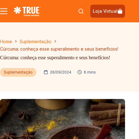
Pular
para
Loja Virtual
o
conteúdo
Home
Suplementação
Cúrcuma: conheça esse superalimento e seus benefícios!
Cúrcuma: conheça esse superalimento e seus benefícios!
Suplementação
26/09/2024
6 mins