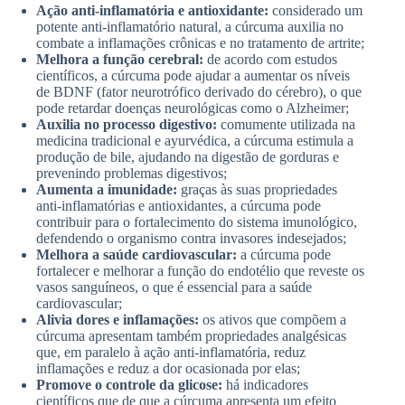
Ação anti-inflamatória e antioxidante:
considerado um
potente anti-inflamatório natural, a cúrcuma auxilia no
combate a inflamações crônicas e no tratamento de artrite;
Melhora a função cerebral:
de acordo com estudos
científicos, a cúrcuma pode ajudar a aumentar os níveis
de BDNF (fator neurotrófico derivado do cérebro), o que
pode retardar doenças neurológicas como o Alzheimer;
Auxilia no processo digestivo:
comumente utilizada na
medicina tradicional e ayurvédica, a cúrcuma estimula a
produção de bile, ajudando na digestão de gorduras e
prevenindo problemas digestivos;
Aumenta a imunidade:
graças às suas propriedades
anti-inflamatórias e antioxidantes, a cúrcuma pode
contribuir para o fortalecimento do sistema imunológico,
defendendo o organismo contra invasores indesejados;
Melhora a saúde cardiovascular:
a cúrcuma pode
fortalecer e melhorar a função do endotélio que reveste os
vasos sanguíneos, o que é essencial para a saúde
cardiovascular;
Alivia dores e inflamações:
os ativos que compõem a
cúrcuma apresentam também propriedades analgésicas
que, em paralelo à ação anti-inflamatória, reduz
inflamações e reduz a dor ocasionada por elas;
Promove o controle da glicose:
há indicadores
científicos que de que a cúrcuma apresenta um efeito