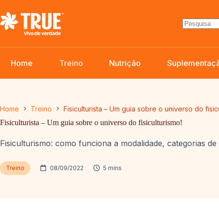
Pular
para
o
conteúdo
Home
Treino
Nutrição
Suplementaç
Home
Treino
Fisiculturista – Um guia sobre o universo do fisic
Fisiculturista – Um guia sobre o universo do fisiculturismo!
Fisiculturismo: como funciona a modalidade, categorias de c
Treino
08/09/2022
5 mins