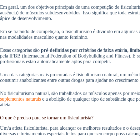
Em geral, um dos objetivos principais de uma competição de fisicultur
ausência) de músculos subdesenvolvidos. Isso significa que toda estrutu
ápice de desenvolvimento.
Em se tratando de competição, o fisiculturismo é dividido em algumas ca
nas modalidades masculino quanto feminino.
Essas categorias são
pré-definidas por critérios de faixa etária, limi
pela IFBB (Internacional Federation of Bodybuilding and Fitness). E 
profissionais estão automaticamente aptos para competir.
Uma das categorias mais procuradas é fisiculturismo natural, um méto
consumir anabolizantes entre outras drogas para ajudar no crescimento
No fisiculturismo natural, são trabalhados os músculos apenas por mei
suplementos naturais
e a abolição de qualquer tipo de substância que p
atleta.
O que é preciso para se tornar um fisiculturista?
Um/a atleta fisiculturista, para alcançar os melhores resultados e o dese
diversas e treinamentos especiais feitos para que seu corpo possa alcança