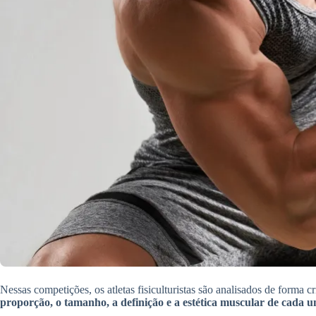
Nessas competições, os atletas fisiculturistas são analisados de forma 
proporção, o tamanho, a definição e a estética muscular de cada 