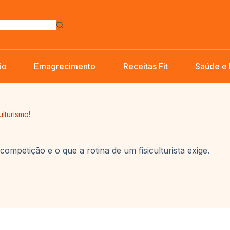
ão
Emagrecimento
Receitas Fit
Saúde e
ulturismo!
ompetição e o que a rotina de um fisiculturista exige.