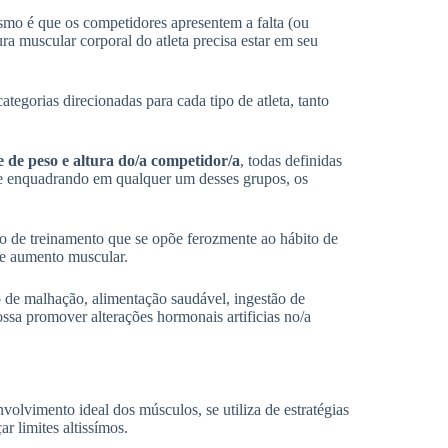
ismo é que os competidores apresentem a falta (ou
ra muscular corporal do atleta precisa estar em seu
tegorias direcionadas para cada tipo de atleta, tanto
te de peso e altura do/a competidor/a
, todas definidas
se enquadrando em qualquer um desses grupos, os
do de treinamento que se opõe ferozmente ao hábito de
 e aumento muscular.
o de malhação, alimentação saudável, ingestão de
ossa promover alterações hormonais artificias no/a
nvolvimento ideal dos músculos, se utiliza de estratégias
r limites altissímos.