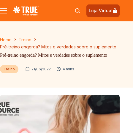
Pular
para
Loja Virtual
o
conteúdo
Home
Treino
Pré-treino engorda? Mitos e verdades sobre o suplemento
Pré-treino engorda? Mitos e verdades sobre o suplemento
Treino
21/06/2022
4 mins