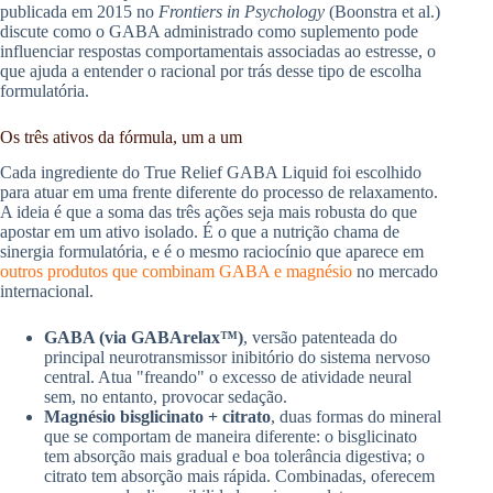
publicada em 2015 no
Frontiers in Psychology
(Boonstra et al.)
discute como o GABA administrado como suplemento pode
influenciar respostas comportamentais associadas ao estresse, o
que ajuda a entender o racional por trás desse tipo de escolha
formulatória.
Os três ativos da fórmula, um a um
Cada ingrediente do True Relief GABA Liquid foi escolhido
para atuar em uma frente diferente do processo de relaxamento.
A ideia é que a soma das três ações seja mais robusta do que
apostar em um ativo isolado. É o que a nutrição chama de
sinergia formulatória, e é o mesmo raciocínio que aparece em
outros produtos que combinam GABA e magnésio
no mercado
internacional.
GABA (via GABArelax™)
, versão patenteada do
principal neurotransmissor inibitório do sistema nervoso
central. Atua "freando" o excesso de atividade neural
sem, no entanto, provocar sedação.
Magnésio bisglicinato + citrato
, duas formas do mineral
que se comportam de maneira diferente: o bisglicinato
tem absorção mais gradual e boa tolerância digestiva; o
citrato tem absorção mais rápida. Combinadas, oferecem