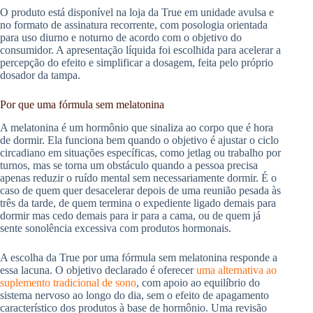
O produto está disponível na loja da True em unidade avulsa e
no formato de assinatura recorrente, com posologia orientada
para uso diurno e noturno de acordo com o objetivo do
consumidor. A apresentação líquida foi escolhida para acelerar a
percepção do efeito e simplificar a dosagem, feita pelo próprio
dosador da tampa.
Por que uma fórmula sem melatonina
A melatonina é um hormônio que sinaliza ao corpo que é hora
de dormir. Ela funciona bem quando o objetivo é ajustar o ciclo
circadiano em situações específicas, como jetlag ou trabalho por
turnos, mas se torna um obstáculo quando a pessoa precisa
apenas reduzir o ruído mental sem necessariamente dormir. É o
caso de quem quer desacelerar depois de uma reunião pesada às
três da tarde, de quem termina o expediente ligado demais para
dormir mas cedo demais para ir para a cama, ou de quem já
sente sonolência excessiva com produtos hormonais.
A escolha da True por uma fórmula sem melatonina responde a
essa lacuna. O objetivo declarado é oferecer
uma alternativa ao
suplemento tradicional de sono
, com apoio ao equilíbrio do
sistema nervoso ao longo do dia, sem o efeito de apagamento
característico dos produtos à base de hormônio. Uma revisão