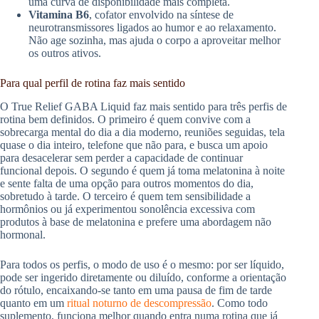
uma curva de disponibilidade mais completa.
Vitamina B6
, cofator envolvido na síntese de
neurotransmissores ligados ao humor e ao relaxamento.
Não age sozinha, mas ajuda o corpo a aproveitar melhor
os outros ativos.
Para qual perfil de rotina faz mais sentido
O True Relief GABA Liquid faz mais sentido para três perfis de
rotina bem definidos. O primeiro é quem convive com a
sobrecarga mental do dia a dia moderno, reuniões seguidas, tela
quase o dia inteiro, telefone que não para, e busca um apoio
para desacelerar sem perder a capacidade de continuar
funcional depois. O segundo é quem já toma melatonina à noite
e sente falta de uma opção para outros momentos do dia,
sobretudo à tarde. O terceiro é quem tem sensibilidade a
hormônios ou já experimentou sonolência excessiva com
produtos à base de melatonina e prefere uma abordagem não
hormonal.
Para todos os perfis, o modo de uso é o mesmo: por ser líquido,
pode ser ingerido diretamente ou diluído, conforme a orientação
do rótulo, encaixando-se tanto em uma pausa de fim de tarde
quanto em um
ritual noturno de descompressão
. Como todo
suplemento, funciona melhor quando entra numa rotina que já