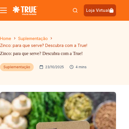
Pular
para
Loja Virtual
o
conteúdo
Home
Suplementação
Zinco: para que serve? Descubra com a True!
Zinco: para que serve? Descubra com a True!
Suplementação
23/10/2025
4 mins