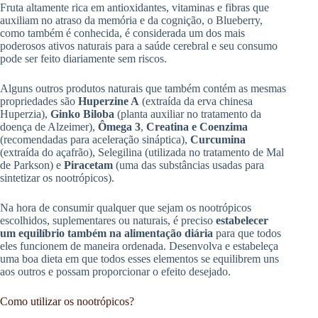
Fruta altamente rica em antioxidantes, vitaminas e fibras que
auxiliam no atraso da memória e da cognição, o Blueberry,
como também é conhecida, é considerada um dos mais
poderosos ativos naturais para a saúde cerebral e seu consumo
pode ser feito diariamente sem riscos.
Alguns outros produtos naturais que também contém as mesmas
propriedades são
Hup
erzine A
(extraída da erva chinesa
Huperzia),
Ginko Biloba
(planta auxiliar no tratamento da
doença de Alzeimer),
Ômega 3
,
Creatina e Coenzima
(recomendadas para aceleração sináptica),
Curcumina
(extraída do açafrão), Selegilina (utilizada no tratamento de Mal
de Parkson) e
Piracetam
(uma das substâncias usadas para
sintetizar os nootrópicos).
Na hora de consumir qualquer que sejam os nootrópicos
escolhidos, suplementares ou naturais, é preciso
estabelecer
um equilíbrio também na alimentação diária
para que todos
eles funcionem de maneira ordenada. Desenvolva e estabeleça
uma boa dieta em que todos esses elementos se equilibrem uns
aos outros e possam proporcionar o efeito desejado.
Como utilizar os nootrópicos?