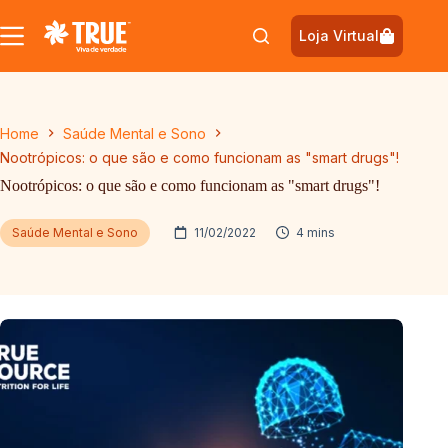
Pular
para
Loja Virtual
o
conteúdo
Home
Saúde Mental e Sono
Nootrópicos: o que são e como funcionam as "smart drugs"!
Nootrópicos: o que são e como funcionam as "smart drugs"!
Saúde Mental e Sono
11/02/2022
4 mins