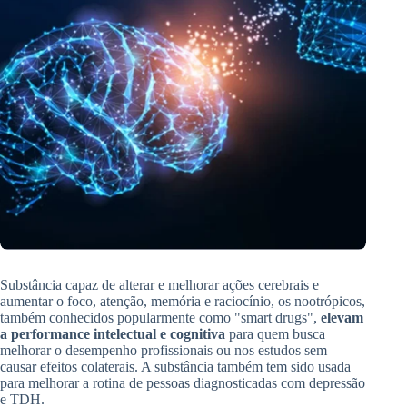
Substância capaz de alterar e melhorar ações cerebrais e
aumentar o foco, atenção, memória e raciocínio, os nootrópicos,
também conhecidos popularmente como "smart drugs",
elevam
a performance intelectual e cognitiva
para quem busca
melhorar o desempenho profissionais ou nos estudos sem
causar efeitos colaterais. A substância também tem sido usada
para melhorar a rotina de pessoas diagnosticadas com depressão
e TDH.