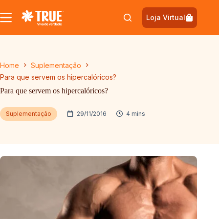
Pular
para
Loja Virtual
o
conteúdo
Home
Suplementação
Para que servem os hipercalóricos?
Para que servem os hipercalóricos?
Suplementação
29/11/2016
4 mins