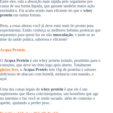
Entre eles, está a absorção mais rápida pelo organismo por
causa de sua forma líquida, que garante também maior ação
enzimática. Ela acaba sendo mais eficiente do que o
whey
protein
em outras formas.
Bem, a essas alturas você já deve estar mais do pronto para
experimentar. Então conheça as melhores bebidas proteicas que
separamos para quem faz ou não
musculação
, e junte-se ao
time da saúde prática, saborosa e eficiente!
Acqua Protein
O
Acqua Protein
é um whey protein isolado, prontinho para o
consumo, que deve ser feito logo após aberto. Totalmente
gluten free
, o
Acqua Protei
n tem 16g de proteína e sabores
deliciosos de abacaxi com hortelã, melancia com mamão, e
açaí.
Uma das coisas legais do
whey protein
é que ele é um
suplemento que libera colecistoquinina, um hormônio que age
no intestino e faz você se sentir saciado, além de controlar o
apetite, ajudando a perder peso.