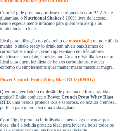
Nutritional Shakes (ISS Oh Yeah!)
Com 32 g de proteína por dose e enriquecido com BCAA’a e
glutamina, o
Nutritional Shakes
é 100% livre de lactose,
sendo especialmente indicado para quem tem alergia ou
intolerância ao leite.
Ideal para utilização no pós treino de
musculação
ou no café da
manhã, o shake ready to drink tem níveis baixíssimos de
carboidratos e açúcar, sendo apresentado em três sabores
deliciosos: chocolate, Cookies and Cream e Vanilla Ice cream.
Ideal para quem faz dieta de baixos carboidratos, é atleta
extremo ou simplesmente quer manter massa muscular magra.
Power Crunch Proto Whey Blast RTD (BNRG)
Quer uma verdadeira explosão de proteína de forma rápida e
prática? Então conheça o
Power Crunch Proto Whey Blast
RTD
, uma bebida proteica rica e saborosa, de textura cremosa,
perfeita para quem leva uma vida agitada.
Com 20g de proteína hidrolisada e apenas 2g de açúcar por
dose, ela é a bebida proteica ideal para levar na bolsa todos os
dias e acabar com aquela boca nervosa da tarde.