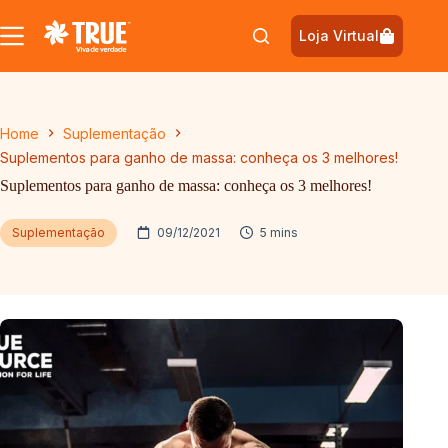
Pular
para
Loja Virtual
o
conteúdo
Home
Suplementação
Suplementos para ganho de massa: conheça os 3 melhores!
Suplementos para ganho de massa: conheça os 3 melhores!
Suplementação
09/12/2021
5 mins