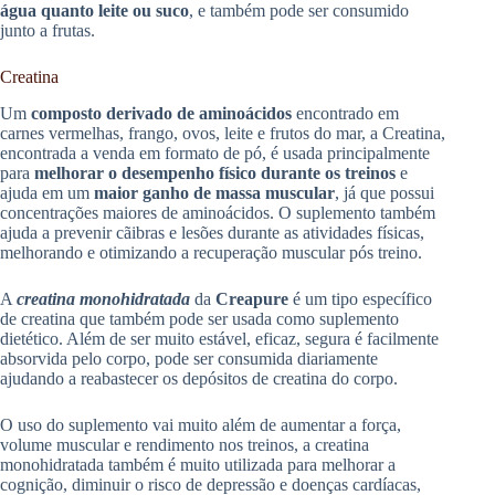
água quanto leite ou suco
, e também pode ser consumido
junto a frutas.
Creatina
Um
composto derivado de aminoácidos
encontrado em
carnes vermelhas, frango, ovos, leite e frutos do mar, a Creatina,
encontrada a venda em formato de pó, é usada principalmente
para
melhorar o desempenho físico durante os treinos
e
ajuda em um
maior ganho de massa muscular
, já que possui
concentrações maiores de aminoácidos. O suplemento também
ajuda a prevenir cãibras e lesões durante as atividades físicas,
melhorando e otimizando a recuperação muscular pós treino.
A
creatina monohidratada
da
Creapure
é um tipo específico
de creatina que também pode ser usada como suplemento
dietético. Além de ser muito estável, eficaz, segura é facilmente
absorvida pelo corpo, pode ser consumida diariamente
ajudando a reabastecer os depósitos de creatina do corpo.
O uso do suplemento vai muito além de aumentar a força,
volume muscular e rendimento nos treinos, a creatina
monohidratada também é muito utilizada para melhorar a
cognição, diminuir o risco de depressão e doenças cardíacas,